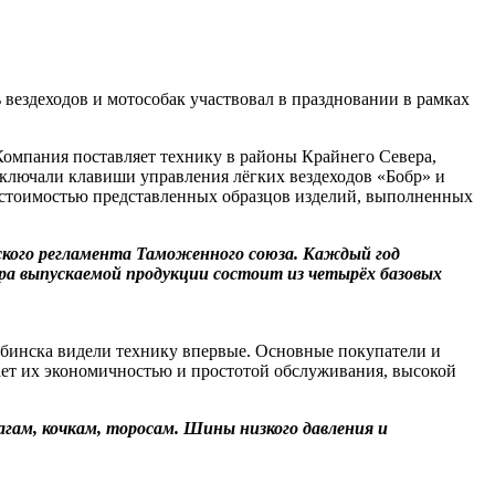
ездеходов и мотособак участвовал в праздновании в рамках
Компания поставляет технику в районы Крайнего Севера,
еключали клавиши управления лёгких вездеходов «Бобр» и
 стоимостью представленных образцов изделий, выполненных
ского регламента Таможенного союза. Каждый год
ра выпускаемой продукции состоит из четырёх базовых
бинска видели технику впервые. Основные покупатели и
ает их экономичностью и простотой обслуживания, высокой
агам, кочкам, торосам. Шины низкого давления и