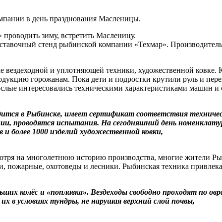
мпании в день празднования Масленицы.
 проводить зиму, встретить Масленицу.
тавочный стенд рыбинской компании «Техмар». Производитель в
е вездеходной и уплотняющей техники, художественной ковке. 
родукцию горожанам. Пока дети и подростки крутили руль и пер
ослые интересовались техническими характеристиками машин и
одится в Рыбинске, имеет сертификат соответствия техниче
ции, проводятся испытания. На сегодняшний день номенклату
в и более 1000 изделий художественной ковки,
отря на многолетнюю историю производства, многие жители Ры
ки, пожарные, охотоведы и лесники. Рыбинская техника привлек
ших колёс и «поплавка». Вездеходы свободно проходят по овр
х в условиях тундры, не нарушая верхний слой почвы,