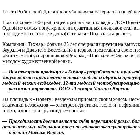
Газета Рыбинский Дневник опубликовала материал о нашей ко
1 марта более 1000 рыбинцев пришли на площадь у ДС «Полёт»
Одной из самых популярных интерактивных площадок стал выс
проводимого в этот же день фестиваля «Под знаком рыбы».
Компания «Техмар» больше 25 лет специализируется на выпуск
Зауралья и Дальнего Востока, но впервые представила свою п
«Енот», мотобуксировщиков «Рикша», «Профи»и «Секач», взр
методом художественной ковки.
— Вся товарная продукция «Техмар» разработана и произв
запускаются в производство новые модели и образцы продук
моделей легких вездеходов, 12-ти моделей мотобуксировщико
— рассказал маркетолог ООО «Техмар» Максим Ворсин.
На площадь к «Полёту» вездеходы прибыли своим ходом. Несм
заказчики вездеходов — электроэнергетики, геологи, нефтяни
проходимостью и грузоподъёмностью.
— Проходимость достигается за счёт переломной рамы, боль
относительно небольшая масса позволяют эксплуатировать и
— пояснил Максим Ворсин.